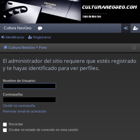
Cultura NeoGeo
Identificarse
Registrarse
or
de
eg
os
nti
ist
Cultura NeoGeo
Foro
fic
ra
El administrador del sitio requiere que estés registrado
ar
rs
y te hayas identificado para ver perfiles.
se
e
Nombre de Usuario:
Contraseña:
Olvidé mi contraseña
Reenviar email de activación
Recordar
Ocultar mi estado de conexión en esta sesión