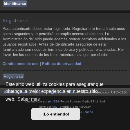
Registrarse
Para autenticarte debes estar registrado. Registrarte te tomará solo unos
pocos segundos y te permitirá un amplio acceso al sistema. La
Administración del sitio puede además otorgar permisos adicionales a los
usuarios registrados. Antes de identificarte asegúrete de estar
familiarizado con nuestros términos de uso y políticas relacionadas. Por
favor, lee las normas de los foros mientras navegas por el sitio.
Condiciones de uso
|
Política de privacidad
Registrarse
Este sitio web utiliza cookies para asegurar que
obtenga la mejor experiencia en nuestro sitio
Cultura NeoGeo
Foro
Borrar cookies
Todos los horarios son
UTC+02:00
web.
Saber más
Desarrollado por
phpBB
® Forum Software © phpBB Limited
Style por
Arty
- phpBB 3.3 por MrGaby
Traducción al español por
phpBB España
¡Lo entiendo!
Privacidad
|
Condiciones