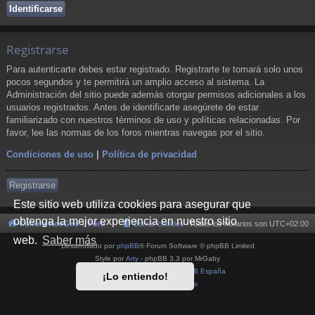
Registrarse
Para autenticarte debes estar registrado. Registrarte te tomará solo unos
pocos segundos y te permitirá un amplio acceso al sistema. La
Administración del sitio puede además otorgar permisos adicionales a los
usuarios registrados. Antes de identificarte asegúrete de estar
familiarizado con nuestros términos de uso y políticas relacionadas. Por
favor, lee las normas de los foros mientras navegas por el sitio.
Condiciones de uso
|
Política de privacidad
Registrarse
Este sitio web utiliza cookies para asegurar que
obtenga la mejor experiencia en nuestro sitio
Cultura NeoGeo
Foro
Borrar cookies
Todos los horarios son
UTC+02:00
web.
Saber más
Desarrollado por
phpBB
® Forum Software © phpBB Limited
Style por
Arty
- phpBB 3.3 por MrGaby
Traducción al español por
phpBB España
¡Lo entiendo!
Privacidad
|
Condiciones