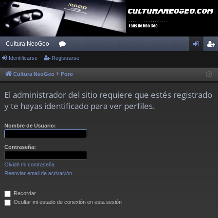
Cultura NeoGeo
Identificarse
Registrarse
or
de
eg
os
nti
ist
Cultura NeoGeo
Foro
fic
ra
El administrador del sitio requiere que estés registrado
ar
rs
y te hayas identificado para ver perfiles.
se
e
Nombre de Usuario:
Contraseña:
Olvidé mi contraseña
Reenviar email de activación
Recordar
Ocultar mi estado de conexión en esta sesión