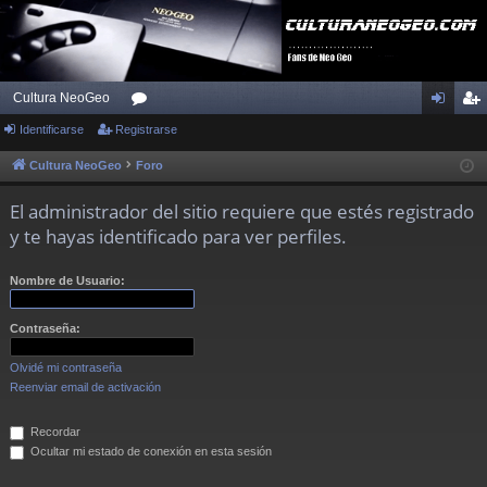
Cultura NeoGeo
Identificarse
Registrarse
or
de
eg
os
nti
ist
Cultura NeoGeo
Foro
fic
ra
El administrador del sitio requiere que estés registrado
ar
rs
y te hayas identificado para ver perfiles.
se
e
Nombre de Usuario:
Contraseña:
Olvidé mi contraseña
Reenviar email de activación
Recordar
Ocultar mi estado de conexión en esta sesión