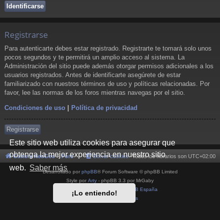
Registrarse
Para autenticarte debes estar registrado. Registrarte te tomará solo unos
pocos segundos y te permitirá un amplio acceso al sistema. La
Administración del sitio puede además otorgar permisos adicionales a los
usuarios registrados. Antes de identificarte asegúrete de estar
familiarizado con nuestros términos de uso y políticas relacionadas. Por
favor, lee las normas de los foros mientras navegas por el sitio.
Condiciones de uso
|
Política de privacidad
Registrarse
Este sitio web utiliza cookies para asegurar que
obtenga la mejor experiencia en nuestro sitio
Cultura NeoGeo
Foro
Borrar cookies
Todos los horarios son
UTC+02:00
web.
Saber más
Desarrollado por
phpBB
® Forum Software © phpBB Limited
Style por
Arty
- phpBB 3.3 por MrGaby
Traducción al español por
phpBB España
¡Lo entiendo!
Privacidad
|
Condiciones