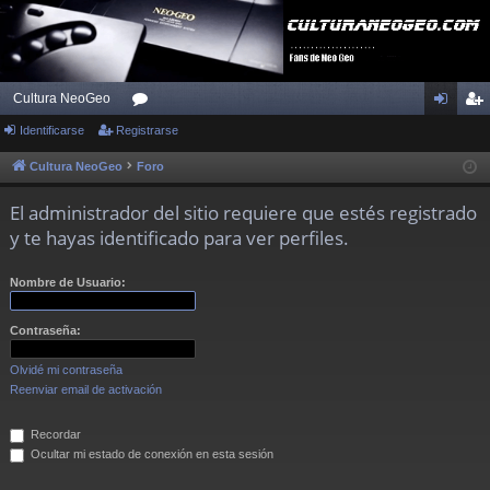
Cultura NeoGeo
Identificarse
Registrarse
or
de
eg
os
nti
ist
Cultura NeoGeo
Foro
fic
ra
El administrador del sitio requiere que estés registrado
ar
rs
y te hayas identificado para ver perfiles.
se
e
Nombre de Usuario:
Contraseña:
Olvidé mi contraseña
Reenviar email de activación
Recordar
Ocultar mi estado de conexión en esta sesión