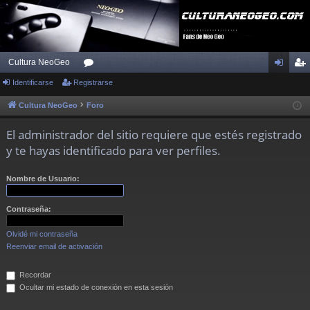
Cultura NeoGeo
Identificarse
Registrarse
or
de
eg
os
nti
ist
Cultura NeoGeo
Foro
fic
ra
El administrador del sitio requiere que estés registrado
ar
rs
y te hayas identificado para ver perfiles.
se
e
Nombre de Usuario:
Contraseña:
Olvidé mi contraseña
Reenviar email de activación
Recordar
Ocultar mi estado de conexión en esta sesión