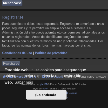
Registrarse
Para autenticarte debes estar registrado. Registrarte te tomará solo unos
pocos segundos y te permitirá un amplio acceso al sistema. La
Administración del sitio puede además otorgar permisos adicionales a los
usuarios registrados. Antes de identificarte asegúrete de estar
familiarizado con nuestros términos de uso y políticas relacionadas. Por
favor, lee las normas de los foros mientras navegas por el sitio.
Condiciones de uso
|
Política de privacidad
Registrarse
Este sitio web utiliza cookies para asegurar que
obtenga la mejor experiencia en nuestro sitio
Cultura NeoGeo
Foro
Borrar cookies
Todos los horarios son
UTC+02:00
web.
Saber más
Desarrollado por
phpBB
® Forum Software © phpBB Limited
Style por
Arty
- phpBB 3.3 por MrGaby
Traducción al español por
phpBB España
¡Lo entiendo!
Privacidad
|
Condiciones