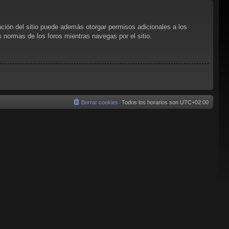
ación del sitio puede además otorgar permisos adicionales a los
as normas de los foros mientras navegas por el sitio.
Borrar cookies
Todos los horarios son
UTC+02:00