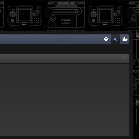
FA
de
eg
Q
nti
ist
fic
ra
ar
rs
se
e