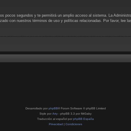
unos pocos segundos y te permitirá un amplio acceso al sistema. La Administr
rizado con nuestros términos de uso y políticas relacionadas. Por favor, lee l
Desarrollado por
phpBB
® Forum Software © phpBB Limited
Style por
Arty
- phpBB 3.3 por MrGaby
Traducción al español por
phpBB España
Privacidad
|
Condiciones