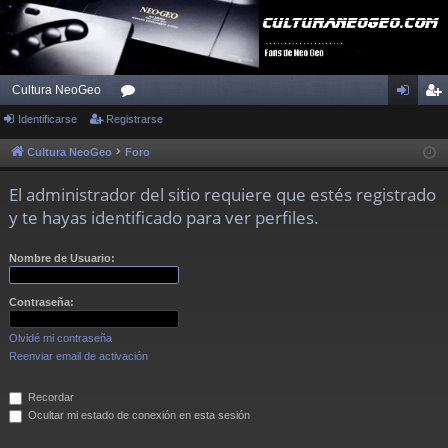
Cultura NeoGeo
Identificarse
Registrarse
or
de
eg
os
nti
ist
Cultura NeoGeo
Foro
fic
ra
El administrador del sitio requiere que estés registrado
ar
rs
y te hayas identificado para ver perfiles.
se
e
Nombre de Usuario:
Contraseña:
Olvidé mi contraseña
Reenviar email de activación
Recordar
Ocultar mi estado de conexión en esta sesión