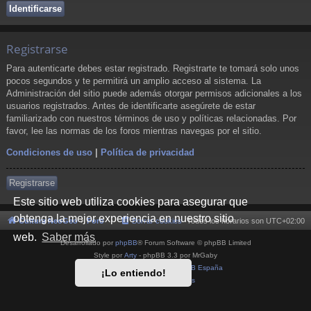
Registrarse
Para autenticarte debes estar registrado. Registrarte te tomará solo unos
pocos segundos y te permitirá un amplio acceso al sistema. La
Administración del sitio puede además otorgar permisos adicionales a los
usuarios registrados. Antes de identificarte asegúrete de estar
familiarizado con nuestros términos de uso y políticas relacionadas. Por
favor, lee las normas de los foros mientras navegas por el sitio.
Condiciones de uso
|
Política de privacidad
Registrarse
Este sitio web utiliza cookies para asegurar que
obtenga la mejor experiencia en nuestro sitio
Cultura NeoGeo
Foro
Borrar cookies
Todos los horarios son
UTC+02:00
web.
Saber más
Desarrollado por
phpBB
® Forum Software © phpBB Limited
Style por
Arty
- phpBB 3.3 por MrGaby
Traducción al español por
phpBB España
¡Lo entiendo!
Privacidad
|
Condiciones