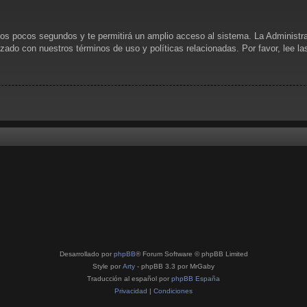
unos pocos segundos y te permitirá un amplio acceso al sistema. La Administr
rizado con nuestros términos de uso y políticas relacionadas. Por favor, lee l
Desarrollado por
phpBB
® Forum Software © phpBB Limited
Style por
Arty
- phpBB 3.3 por MrGaby
Traducción al español por
phpBB España
Privacidad
|
Condiciones