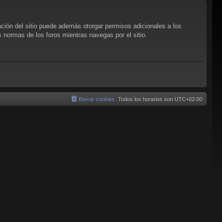
ación del sitio puede además otorgar permisos adicionales a los
as normas de los foros mientras navegas por el sitio.
Borrar cookies
Todos los horarios son
UTC+02:00