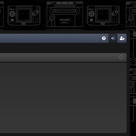
FA
de
eg
Q
nti
ist
fic
ra
ar
rs
se
e