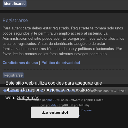
Registrarse
Para autenticarte debes estar registrado. Registrarte te tomará solo unos
pocos segundos y te permitirá un amplio acceso al sistema. La
Administración del sitio puede además otorgar permisos adicionales a los
usuarios registrados. Antes de identificarte asegúrete de estar
familiarizado con nuestros términos de uso y políticas relacionadas. Por
favor, lee las normas de los foros mientras navegas por el sitio.
Condiciones de uso
|
Política de privacidad
Registrarse
Este sitio web utiliza cookies para asegurar que
obtenga la mejor experiencia en nuestro sitio
Cultura NeoGeo
Foro
Borrar cookies
Todos los horarios son
UTC+02:00
web.
Saber más
Desarrollado por
phpBB
® Forum Software © phpBB Limited
Style por
Arty
- phpBB 3.3 por MrGaby
Traducción al español por
phpBB España
¡Lo entiendo!
Privacidad
|
Condiciones