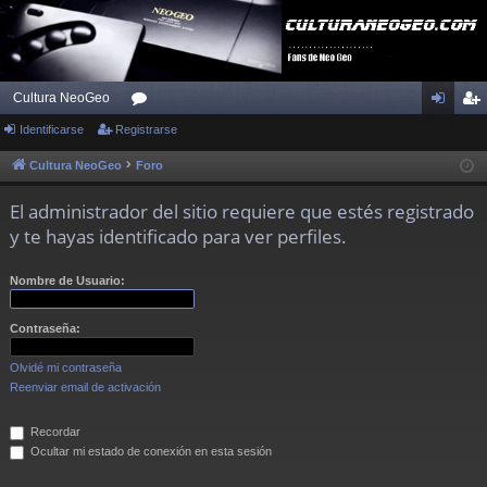
Cultura NeoGeo
Identificarse
Registrarse
or
de
eg
os
nti
ist
Cultura NeoGeo
Foro
fic
ra
El administrador del sitio requiere que estés registrado
ar
rs
y te hayas identificado para ver perfiles.
se
e
Nombre de Usuario:
Contraseña:
Olvidé mi contraseña
Reenviar email de activación
Recordar
Ocultar mi estado de conexión en esta sesión