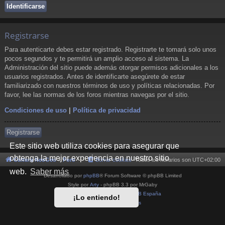
Registrarse
Para autenticarte debes estar registrado. Registrarte te tomará solo unos
pocos segundos y te permitirá un amplio acceso al sistema. La
Administración del sitio puede además otorgar permisos adicionales a los
usuarios registrados. Antes de identificarte asegúrete de estar
familiarizado con nuestros términos de uso y políticas relacionadas. Por
favor, lee las normas de los foros mientras navegas por el sitio.
Condiciones de uso
|
Política de privacidad
Registrarse
Este sitio web utiliza cookies para asegurar que
obtenga la mejor experiencia en nuestro sitio
Cultura NeoGeo
Foro
Borrar cookies
Todos los horarios son
UTC+02:00
web.
Saber más
Desarrollado por
phpBB
® Forum Software © phpBB Limited
Style por
Arty
- phpBB 3.3 por MrGaby
Traducción al español por
phpBB España
¡Lo entiendo!
Privacidad
|
Condiciones