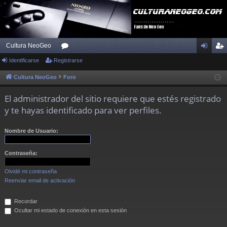
Cultura NeoGeo
Identificarse
Registrarse
or
de
eg
os
nti
ist
Cultura NeoGeo
Foro
fic
ra
El administrador del sitio requiere que estés registrado
ar
rs
y te hayas identificado para ver perfiles.
se
e
Nombre de Usuario:
Contraseña:
Olvidé mi contraseña
Reenviar email de activación
Recordar
Ocultar mi estado de conexión en esta sesión