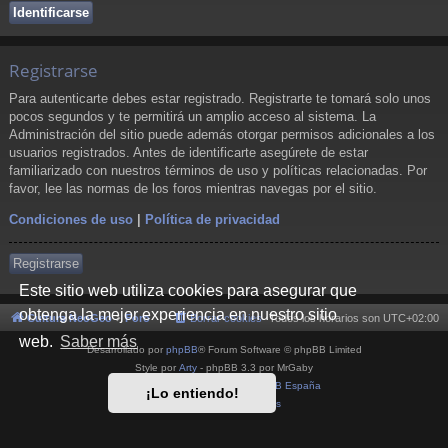
Registrarse
Para autenticarte debes estar registrado. Registrarte te tomará solo unos
pocos segundos y te permitirá un amplio acceso al sistema. La
Administración del sitio puede además otorgar permisos adicionales a los
usuarios registrados. Antes de identificarte asegúrete de estar
familiarizado con nuestros términos de uso y políticas relacionadas. Por
favor, lee las normas de los foros mientras navegas por el sitio.
Condiciones de uso
|
Política de privacidad
Registrarse
Este sitio web utiliza cookies para asegurar que
obtenga la mejor experiencia en nuestro sitio
Cultura NeoGeo
Foro
Borrar cookies
Todos los horarios son
UTC+02:00
web.
Saber más
Desarrollado por
phpBB
® Forum Software © phpBB Limited
Style por
Arty
- phpBB 3.3 por MrGaby
Traducción al español por
phpBB España
¡Lo entiendo!
Privacidad
|
Condiciones