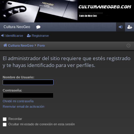
Cultura NeoGeo
Identificarse
Registrarse
or
de
eg
os
nti
ist
Cultura NeoGeo
Foro
fic
ra
El administrador del sitio requiere que estés registrado
ar
rs
y te hayas identificado para ver perfiles.
se
e
Nombre de Usuario:
Contraseña:
Olvidé mi contraseña
Reenviar email de activación
Recordar
Ocultar mi estado de conexión en esta sesión