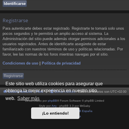
Registrarse
Para autenticarte debes estar registrado. Registrarte te tomará solo unos
pocos segundos y te permitirá un amplio acceso al sistema. La
Administración del sitio puede además otorgar permisos adicionales a los
usuarios registrados. Antes de identificarte asegúrete de estar
familiarizado con nuestros términos de uso y políticas relacionadas. Por
favor, lee las normas de los foros mientras navegas por el sitio.
Condiciones de uso
|
Política de privacidad
Registrarse
Este sitio web utiliza cookies para asegurar que
obtenga la mejor experiencia en nuestro sitio
Cultura NeoGeo
Foro
Borrar cookies
Todos los horarios son
UTC+02:00
web.
Saber más
Desarrollado por
phpBB
® Forum Software © phpBB Limited
Style por
Arty
- phpBB 3.3 por MrGaby
Traducción al español por
phpBB España
¡Lo entiendo!
Privacidad
|
Condiciones