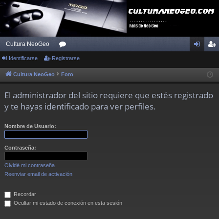
Cultura NeoGeo
Identificarse
Registrarse
or
de
eg
os
nti
ist
Cultura NeoGeo
Foro
fic
ra
El administrador del sitio requiere que estés registrado
ar
rs
y te hayas identificado para ver perfiles.
se
e
Nombre de Usuario:
Contraseña:
Olvidé mi contraseña
Reenviar email de activación
Recordar
Ocultar mi estado de conexión en esta sesión