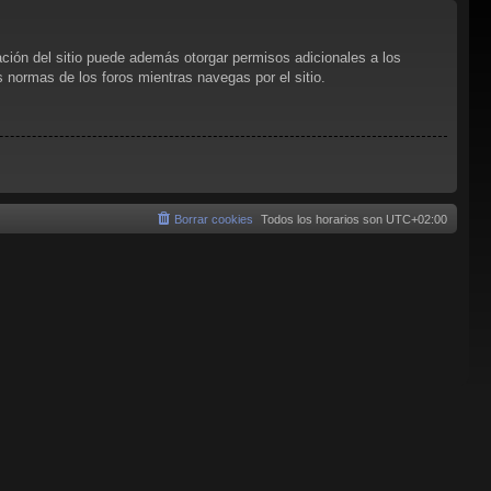
ación del sitio puede además otorgar permisos adicionales a los
as normas de los foros mientras navegas por el sitio.
Borrar cookies
Todos los horarios son
UTC+02:00