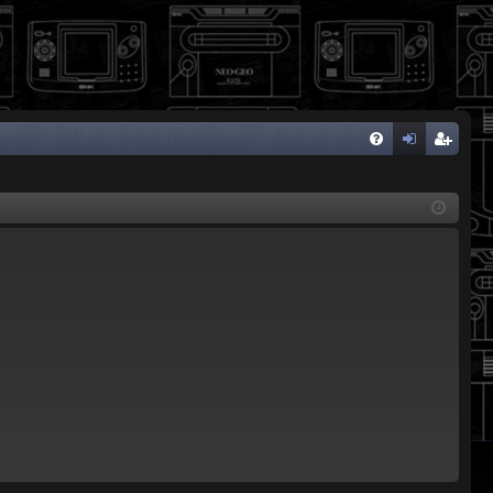
FA
de
eg
Q
nti
ist
fic
ra
ar
rs
se
e