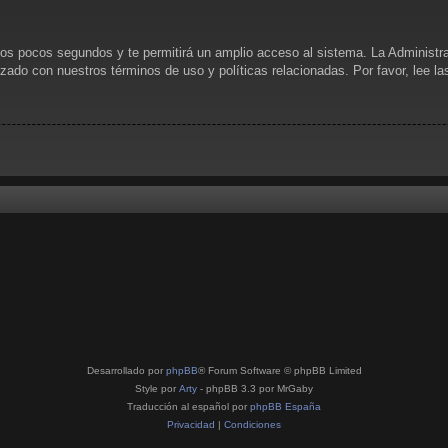
unos pocos segundos y te permitirá un amplio acceso al sistema. La Administr
rizado con nuestros términos de uso y políticas relacionadas. Por favor, lee l
Desarrollado por
phpBB
® Forum Software © phpBB Limited
Style por
Arty
- phpBB 3.3 por MrGaby
Traducción al español por
phpBB España
Privacidad
|
Condiciones