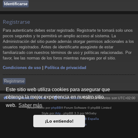
Registrarse
Para autenticarte debes estar registrado. Registrarte te tomará solo unos
pocos segundos y te permitirá un amplio acceso al sistema. La
Administración del sitio puede además otorgar permisos adicionales a los
usuarios registrados. Antes de identificarte asegúrete de estar
familiarizado con nuestros términos de uso y políticas relacionadas. Por
favor, lee las normas de los foros mientras navegas por el sitio.
Condiciones de uso
|
Política de privacidad
Registrarse
Este sitio web utiliza cookies para asegurar que
obtenga la mejor experiencia en nuestro sitio
Cultura NeoGeo
Foro
Borrar cookies
Todos los horarios son
UTC+02:00
web.
Saber más
Desarrollado por
phpBB
® Forum Software © phpBB Limited
Style por
Arty
- phpBB 3.3 por MrGaby
Traducción al español por
phpBB España
¡Lo entiendo!
Privacidad
|
Condiciones