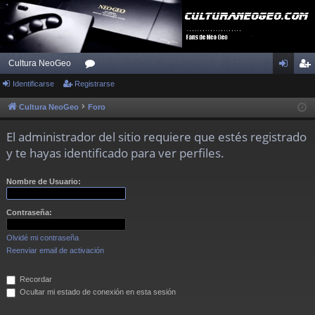
Cultura NeoGeo
Identificarse
Registrarse
or
de
eg
os
nti
ist
Cultura NeoGeo
Foro
fic
ra
El administrador del sitio requiere que estés registrado
ar
rs
y te hayas identificado para ver perfiles.
se
e
Nombre de Usuario:
Contraseña:
Olvidé mi contraseña
Reenviar email de activación
Recordar
Ocultar mi estado de conexión en esta sesión