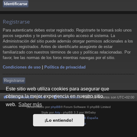
Registrarse
Para autenticarte debes estar registrado. Registrarte te tomará solo unos
pocos segundos y te permitirá un amplio acceso al sistema. La
Administración del sitio puede además otorgar permisos adicionales a los
usuarios registrados. Antes de identificarte asegúrete de estar
familiarizado con nuestros términos de uso y políticas relacionadas. Por
favor, lee las normas de los foros mientras navegas por el sitio.
Condiciones de uso
|
Política de privacidad
Registrarse
Este sitio web utiliza cookies para asegurar que
obtenga la mejor experiencia en nuestro sitio
Cultura NeoGeo
Foro
Borrar cookies
Todos los horarios son
UTC+02:00
web.
Saber más
Desarrollado por
phpBB
® Forum Software © phpBB Limited
Style por
Arty
- phpBB 3.3 por MrGaby
Traducción al español por
phpBB España
¡Lo entiendo!
Privacidad
|
Condiciones