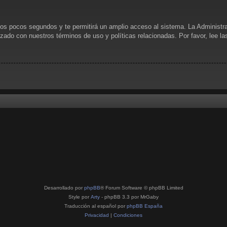
unos pocos segundos y te permitirá un amplio acceso al sistema. La Administr
rizado con nuestros términos de uso y políticas relacionadas. Por favor, lee l
Desarrollado por
phpBB
® Forum Software © phpBB Limited
Style por
Arty
- phpBB 3.3 por MrGaby
Traducción al español por
phpBB España
Privacidad
|
Condiciones