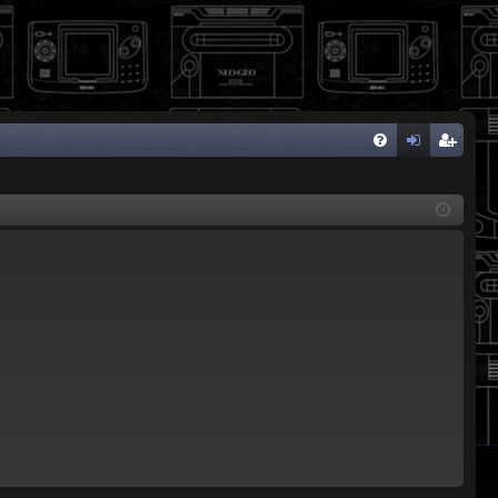
FA
de
eg
Q
nti
ist
fic
ra
ar
rs
se
e