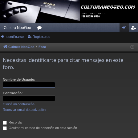
Cultura NeoGeo
Identificarse
Registrarse
or
de
eg
os
nti
ist
Cultura NeoGeo
Foro
fic
ra
Necesitas identificarte para citar mensajes en este
ar
rs
foro.
se
e
Nombre de Usuario:
Contraseña:
Olvidé mi contraseña
Reenviar email de activación
Recordar
Ocultar mi estado de conexión en esta sesión