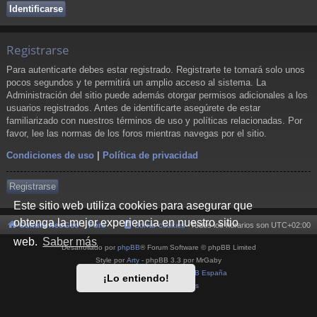
Registrarse
Para autenticarte debes estar registrado. Registrarte te tomará solo unos
pocos segundos y te permitirá un amplio acceso al sistema. La
Administración del sitio puede además otorgar permisos adicionales a los
usuarios registrados. Antes de identificarte asegúrete de estar
familiarizado con nuestros términos de uso y políticas relacionadas. Por
favor, lee las normas de los foros mientras navegas por el sitio.
Condiciones de uso
|
Política de privacidad
Registrarse
Este sitio web utiliza cookies para asegurar que
obtenga la mejor experiencia en nuestro sitio
Cultura NeoGeo
Foro
Borrar cookies
Todos los horarios son
UTC+02:00
web.
Saber más
Desarrollado por
phpBB
® Forum Software © phpBB Limited
Style por
Arty
- phpBB 3.3 por MrGaby
Traducción al español por
phpBB España
¡Lo entiendo!
Privacidad
|
Condiciones