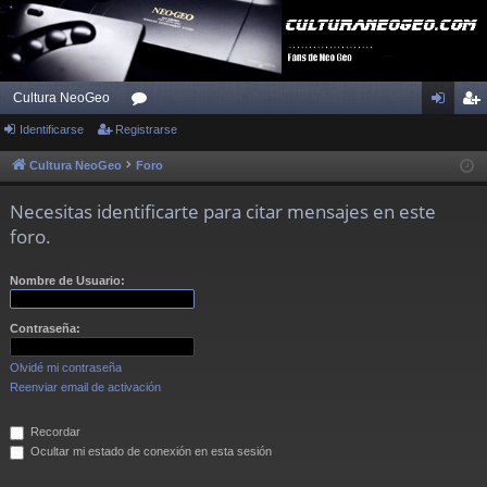
Cultura NeoGeo
Identificarse
Registrarse
or
de
eg
os
nti
ist
Cultura NeoGeo
Foro
fic
ra
Necesitas identificarte para citar mensajes en este
ar
rs
foro.
se
e
Nombre de Usuario:
Contraseña:
Olvidé mi contraseña
Reenviar email de activación
Recordar
Ocultar mi estado de conexión en esta sesión