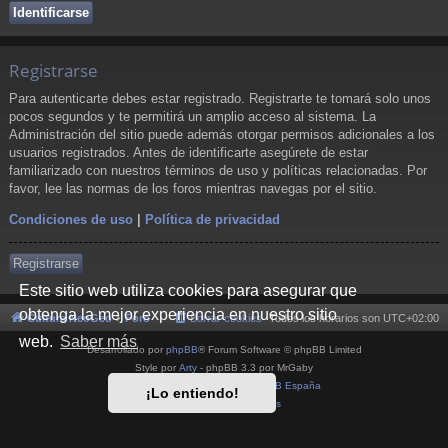
Registrarse
Para autenticarte debes estar registrado. Registrarte te tomará solo unos
pocos segundos y te permitirá un amplio acceso al sistema. La
Administración del sitio puede además otorgar permisos adicionales a los
usuarios registrados. Antes de identificarte asegúrete de estar
familiarizado con nuestros términos de uso y políticas relacionadas. Por
favor, lee las normas de los foros mientras navegas por el sitio.
Condiciones de uso
|
Política de privacidad
Registrarse
Este sitio web utiliza cookies para asegurar que
obtenga la mejor experiencia en nuestro sitio
Cultura NeoGeo
Foro
Borrar cookies
Todos los horarios son
UTC+02:00
web.
Saber más
Desarrollado por
phpBB
® Forum Software © phpBB Limited
Style por
Arty
- phpBB 3.3 por MrGaby
Traducción al español por
phpBB España
¡Lo entiendo!
Privacidad
|
Condiciones