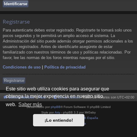
Registrarse
Para autenticarte debes estar registrado. Registrarte te tomará solo unos
pocos segundos y te permitirá un amplio acceso al sistema. La
Administración del sitio puede además otorgar permisos adicionales a los
usuarios registrados. Antes de identificarte asegúrete de estar
familiarizado con nuestros términos de uso y políticas relacionadas. Por
favor, lee las normas de los foros mientras navegas por el sitio.
Condiciones de uso
|
Política de privacidad
Registrarse
Este sitio web utiliza cookies para asegurar que
obtenga la mejor experiencia en nuestro sitio
Cultura NeoGeo
Foro
Borrar cookies
Todos los horarios son
UTC+02:00
web.
Saber más
Desarrollado por
phpBB
® Forum Software © phpBB Limited
Style por
Arty
- phpBB 3.3 por MrGaby
Traducción al español por
phpBB España
¡Lo entiendo!
Privacidad
|
Condiciones