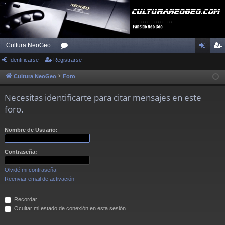
Cultura NeoGeo
Identificarse
Registrarse
or
de
eg
os
nti
ist
Cultura NeoGeo
Foro
fic
ra
Necesitas identificarte para citar mensajes en este
ar
rs
foro.
se
e
Nombre de Usuario:
Contraseña:
Olvidé mi contraseña
Reenviar email de activación
Recordar
Ocultar mi estado de conexión en esta sesión