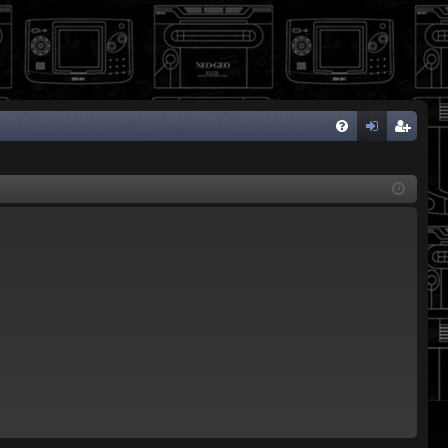
FA
de
eg
Q
nti
ist
fic
ra
ar
rs
se
e