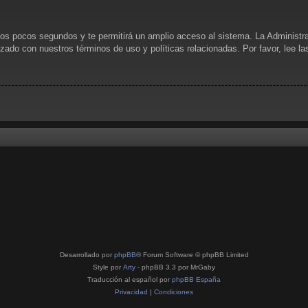
unos pocos segundos y te permitirá un amplio acceso al sistema. La Administr
rizado con nuestros términos de uso y políticas relacionadas. Por favor, lee l
Desarrollado por
phpBB
® Forum Software © phpBB Limited
Style por
Arty
- phpBB 3.3 por MrGaby
Traducción al español por
phpBB España
Privacidad
|
Condiciones