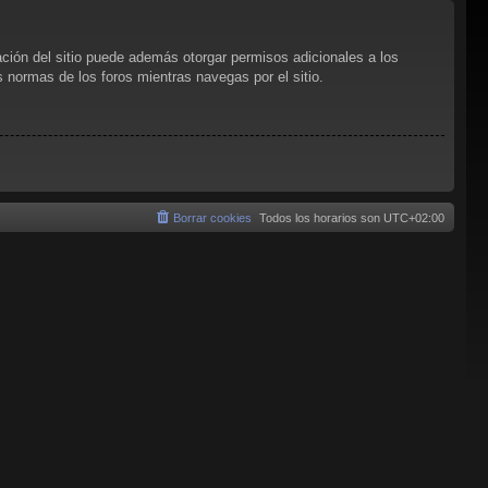
ación del sitio puede además otorgar permisos adicionales a los
as normas de los foros mientras navegas por el sitio.
Borrar cookies
Todos los horarios son
UTC+02:00