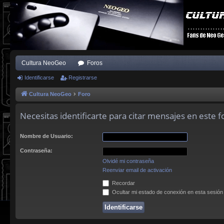
Cultura NeoGeo
Foros
Identificarse
Registrarse
Cultura NeoGeo
Foro
Necesitas identificarte para citar mensajes en este f
Nombre de Usuario:
Contraseña:
Olvidé mi contraseña
Reenviar email de activación
Recordar
Ocultar mi estado de conexión en esta sesión