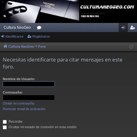
Cultura NeoGeo
Identificarse
Registrarse
or
de
eg
os
nti
ist
Cultura NeoGeo
Foro
fic
ra
Necesitas identificarte para citar mensajes en este
ar
rs
foro.
se
e
Nombre de Usuario:
Contraseña:
Olvidé mi contraseña
Reenviar email de activación
Recordar
Ocultar mi estado de conexión en esta sesión