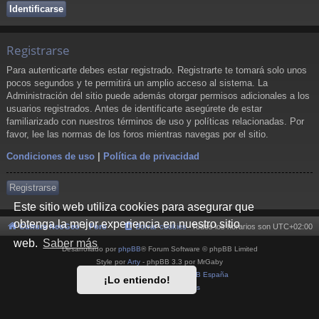
Registrarse
Para autenticarte debes estar registrado. Registrarte te tomará solo unos
pocos segundos y te permitirá un amplio acceso al sistema. La
Administración del sitio puede además otorgar permisos adicionales a los
usuarios registrados. Antes de identificarte asegúrete de estar
familiarizado con nuestros términos de uso y políticas relacionadas. Por
favor, lee las normas de los foros mientras navegas por el sitio.
Condiciones de uso
|
Política de privacidad
Registrarse
Este sitio web utiliza cookies para asegurar que
obtenga la mejor experiencia en nuestro sitio
Cultura NeoGeo
Foro
Borrar cookies
Todos los horarios son
UTC+02:00
web.
Saber más
Desarrollado por
phpBB
® Forum Software © phpBB Limited
Style por
Arty
- phpBB 3.3 por MrGaby
Traducción al español por
phpBB España
¡Lo entiendo!
Privacidad
|
Condiciones