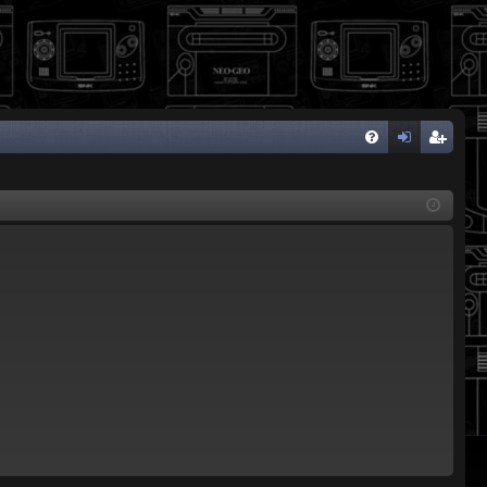
FA
de
eg
Q
nti
ist
fic
ra
ar
rs
se
e