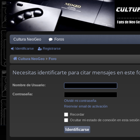
Cultura NeoGeo
Foros
Identificarse
Registrarse
Cultura NeoGeo
Foro
Necesitas identificarte para citar mensajes en este f
Nombre de Usuario:
Contraseña:
Olvidé mi contraseña
Reenviar email de activación
Recordar
Ocultar mi estado de conexión en esta sesión