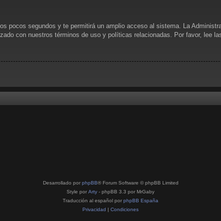
unos pocos segundos y te permitirá un amplio acceso al sistema. La Administr
rizado con nuestros términos de uso y políticas relacionadas. Por favor, lee l
Desarrollado por
phpBB
® Forum Software © phpBB Limited
Style por
Arty
- phpBB 3.3 por MrGaby
Traducción al español por
phpBB España
Privacidad
|
Condiciones