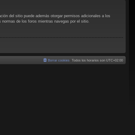
ación del sitio puede además otorgar permisos adicionales a los
as normas de los foros mientras navegas por el sitio.
Borrar cookies
Todos los horarios son
UTC+02:00