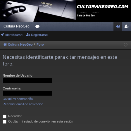
Cultura NeoGeo
Identificarse
Registrarse
or
de
eg
os
nti
ist
Cultura NeoGeo
Foro
fic
ra
Necesitas identificarte para citar mensajes en este
ar
rs
foro.
se
e
Nombre de Usuario:
Contraseña:
Olvidé mi contraseña
Reenviar email de activación
Recordar
Ocultar mi estado de conexión en esta sesión