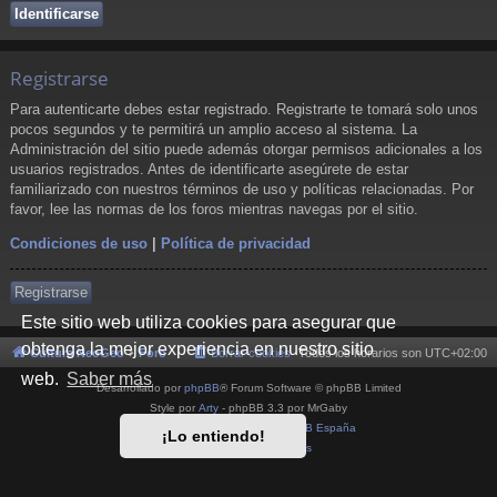
Registrarse
Para autenticarte debes estar registrado. Registrarte te tomará solo unos
pocos segundos y te permitirá un amplio acceso al sistema. La
Administración del sitio puede además otorgar permisos adicionales a los
usuarios registrados. Antes de identificarte asegúrete de estar
familiarizado con nuestros términos de uso y políticas relacionadas. Por
favor, lee las normas de los foros mientras navegas por el sitio.
Condiciones de uso
|
Política de privacidad
Registrarse
Este sitio web utiliza cookies para asegurar que
obtenga la mejor experiencia en nuestro sitio
Cultura NeoGeo
Foro
Borrar cookies
Todos los horarios son
UTC+02:00
web.
Saber más
Desarrollado por
phpBB
® Forum Software © phpBB Limited
Style por
Arty
- phpBB 3.3 por MrGaby
Traducción al español por
phpBB España
¡Lo entiendo!
Privacidad
|
Condiciones