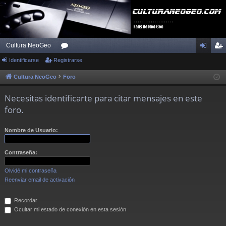
Cultura NeoGeo
Identificarse
Registrarse
or
de
eg
os
nti
ist
Cultura NeoGeo
Foro
fic
ra
Necesitas identificarte para citar mensajes en este
ar
rs
foro.
se
e
Nombre de Usuario:
Contraseña:
Olvidé mi contraseña
Reenviar email de activación
Recordar
Ocultar mi estado de conexión en esta sesión