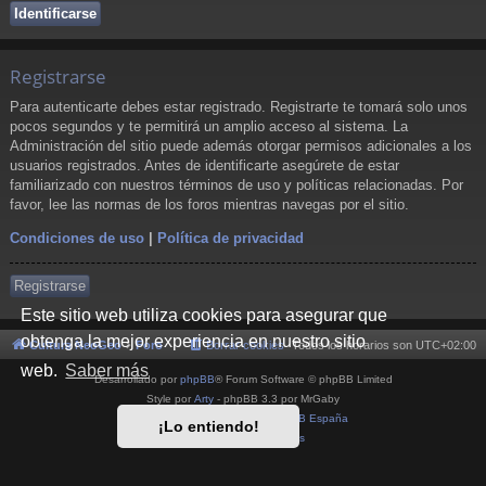
Registrarse
Para autenticarte debes estar registrado. Registrarte te tomará solo unos
pocos segundos y te permitirá un amplio acceso al sistema. La
Administración del sitio puede además otorgar permisos adicionales a los
usuarios registrados. Antes de identificarte asegúrete de estar
familiarizado con nuestros términos de uso y políticas relacionadas. Por
favor, lee las normas de los foros mientras navegas por el sitio.
Condiciones de uso
|
Política de privacidad
Registrarse
Este sitio web utiliza cookies para asegurar que
obtenga la mejor experiencia en nuestro sitio
Cultura NeoGeo
Foro
Borrar cookies
Todos los horarios son
UTC+02:00
web.
Saber más
Desarrollado por
phpBB
® Forum Software © phpBB Limited
Style por
Arty
- phpBB 3.3 por MrGaby
Traducción al español por
phpBB España
¡Lo entiendo!
Privacidad
|
Condiciones