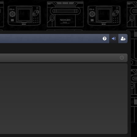
FA
de
eg
Q
nti
ist
fic
ra
ar
rs
se
e