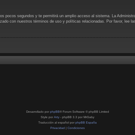
unos pocos segundos y te permitirá un amplio acceso al sistema. La Administr
rizado con nuestros términos de uso y políticas relacionadas. Por favor, lee l
Desarrollado por
phpBB
® Forum Software © phpBB Limited
Style por
Arty
- phpBB 3.3 por MrGaby
Traducción al español por
phpBB España
Privacidad
|
Condiciones