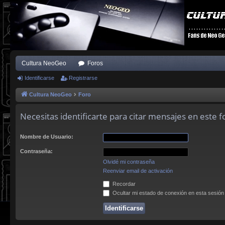
Cultura NeoGeo
Foros
Identificarse
Registrarse
Cultura NeoGeo
Foro
Necesitas identificarte para citar mensajes en este f
Nombre de Usuario:
Contraseña:
Olvidé mi contraseña
Reenviar email de activación
Recordar
Ocultar mi estado de conexión en esta sesión