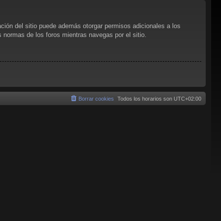
ación del sitio puede además otorgar permisos adicionales a los
as normas de los foros mientras navegas por el sitio.
Borrar cookies
Todos los horarios son
UTC+02:00