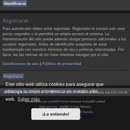
Registrarse
Para autenticarte debes estar registrado. Registrarte te tomará solo unos
pocos segundos y te permitirá un amplio acceso al sistema. La
Administración del sitio puede además otorgar permisos adicionales a los
usuarios registrados. Antes de identificarte asegúrete de estar
familiarizado con nuestros términos de uso y políticas relacionadas. Por
favor, lee las normas de los foros mientras navegas por el sitio.
Condiciones de uso
|
Política de privacidad
Registrarse
Este sitio web utiliza cookies para asegurar que
obtenga la mejor experiencia en nuestro sitio
Cultura NeoGeo
Foro
Borrar cookies
Todos los horarios son
UTC+02:00
web.
Saber más
Desarrollado por
phpBB
® Forum Software © phpBB Limited
Style por
Arty
- phpBB 3.3 por MrGaby
Traducción al español por
phpBB España
¡Lo entiendo!
Privacidad
|
Condiciones