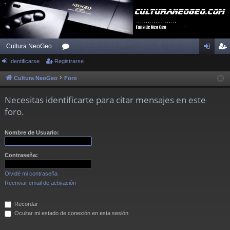
Cultura NeoGeo
Identificarse
Registrarse
or
de
eg
os
nti
ist
Cultura NeoGeo
Foro
fic
ra
Necesitas identificarte para citar mensajes en este
ar
rs
foro.
se
e
Nombre de Usuario:
Contraseña:
Olvidé mi contraseña
Reenviar email de activación
Recordar
Ocultar mi estado de conexión en esta sesión