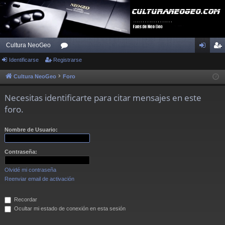
Cultura NeoGeo
Identificarse
Registrarse
or
de
eg
os
nti
ist
Cultura NeoGeo
Foro
fic
ra
Necesitas identificarte para citar mensajes en este
ar
rs
foro.
se
e
Nombre de Usuario:
Contraseña:
Olvidé mi contraseña
Reenviar email de activación
Recordar
Ocultar mi estado de conexión en esta sesión