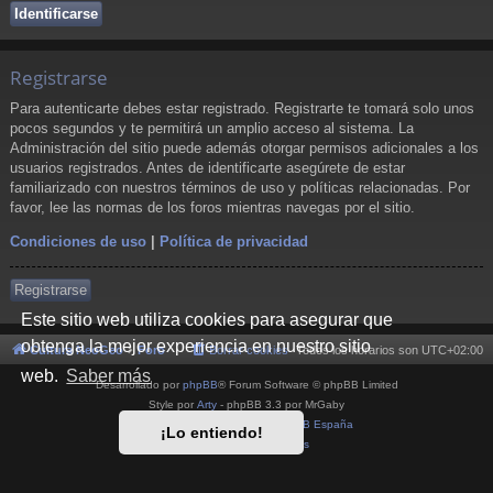
Registrarse
Para autenticarte debes estar registrado. Registrarte te tomará solo unos
pocos segundos y te permitirá un amplio acceso al sistema. La
Administración del sitio puede además otorgar permisos adicionales a los
usuarios registrados. Antes de identificarte asegúrete de estar
familiarizado con nuestros términos de uso y políticas relacionadas. Por
favor, lee las normas de los foros mientras navegas por el sitio.
Condiciones de uso
|
Política de privacidad
Registrarse
Este sitio web utiliza cookies para asegurar que
obtenga la mejor experiencia en nuestro sitio
Cultura NeoGeo
Foro
Borrar cookies
Todos los horarios son
UTC+02:00
web.
Saber más
Desarrollado por
phpBB
® Forum Software © phpBB Limited
Style por
Arty
- phpBB 3.3 por MrGaby
Traducción al español por
phpBB España
¡Lo entiendo!
Privacidad
|
Condiciones