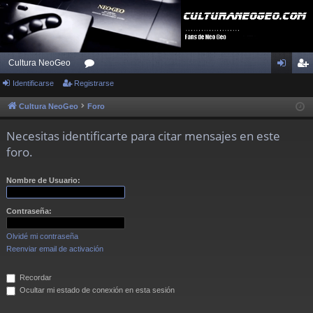
Cultura NeoGeo
Identificarse
Registrarse
or
de
eg
os
nti
ist
Cultura NeoGeo
Foro
fic
ra
Necesitas identificarte para citar mensajes en este
ar
rs
foro.
se
e
Nombre de Usuario:
Contraseña:
Olvidé mi contraseña
Reenviar email de activación
Recordar
Ocultar mi estado de conexión en esta sesión