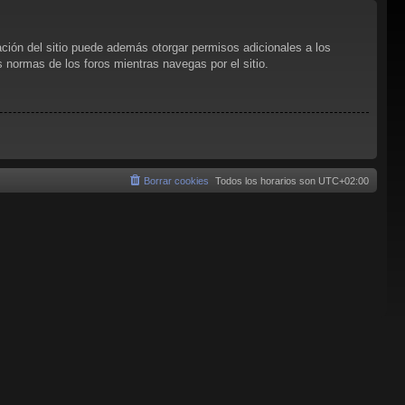
ación del sitio puede además otorgar permisos adicionales a los
as normas de los foros mientras navegas por el sitio.
Borrar cookies
Todos los horarios son
UTC+02:00