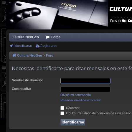
Cultura NeoGeo
Foros
Identificarse
Registrarse
Cultura NeoGeo
Foro
Necesitas identificarte para citar mensajes en este f
Nombre de Usuario:
Contraseña:
Olvidé mi contraseña
Reenviar email de activación
Recordar
Ocultar mi estado de conexión en esta sesión