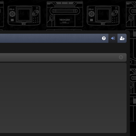
FA
de
eg
Q
nti
ist
fic
ra
ar
rs
se
e