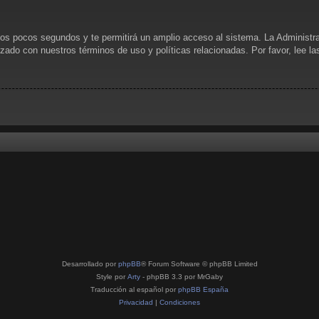
unos pocos segundos y te permitirá un amplio acceso al sistema. La Administr
rizado con nuestros términos de uso y políticas relacionadas. Por favor, lee l
Desarrollado por
phpBB
® Forum Software © phpBB Limited
Style por
Arty
- phpBB 3.3 por MrGaby
Traducción al español por
phpBB España
Privacidad
|
Condiciones