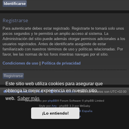
Registrarse
Para autenticarte debes estar registrado. Registrarte te tomará solo unos
pocos segundos y te permitirá un amplio acceso al sistema. La
Administración del sitio puede además otorgar permisos adicionales a los
usuarios registrados. Antes de identificarte asegúrete de estar
familiarizado con nuestros términos de uso y políticas relacionadas. Por
favor, lee las normas de los foros mientras navegas por el sitio.
Condiciones de uso
|
Política de privacidad
Registrarse
Este sitio web utiliza cookies para asegurar que
obtenga la mejor experiencia en nuestro sitio
Cultura NeoGeo
Foro
Borrar cookies
Todos los horarios son
UTC+02:00
web.
Saber más
Desarrollado por
phpBB
® Forum Software © phpBB Limited
Style por
Arty
- phpBB 3.3 por MrGaby
Traducción al español por
phpBB España
¡Lo entiendo!
Privacidad
|
Condiciones