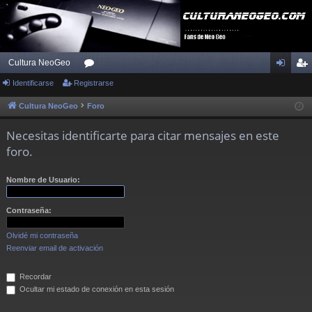
Cultura NeoGeo
Identificarse
Registrarse
or
de
eg
os
nti
ist
Cultura NeoGeo
Foro
fic
ra
Necesitas identificarte para citar mensajes en este
ar
rs
foro.
se
e
Nombre de Usuario:
Contraseña:
Olvidé mi contraseña
Reenviar email de activación
Recordar
Ocultar mi estado de conexión en esta sesión