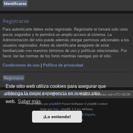
Registrarse
Para autenticarte debes estar registrado. Registrarte te tomará solo unos
pocos segundos y te permitirá un amplio acceso al sistema. La
Administración del sitio puede además otorgar permisos adicionales a los
usuarios registrados. Antes de identificarte asegúrete de estar
familiarizado con nuestros términos de uso y políticas relacionadas. Por
favor, lee las normas de los foros mientras navegas por el sitio.
Condiciones de uso
|
Política de privacidad
Registrarse
Este sitio web utiliza cookies para asegurar que
obtenga la mejor experiencia en nuestro sitio
Cultura NeoGeo
Foro
Borrar cookies
Todos los horarios son
UTC+02:00
web.
Saber más
Desarrollado por
phpBB
® Forum Software © phpBB Limited
Style por
Arty
- phpBB 3.3 por MrGaby
Traducción al español por
phpBB España
¡Lo entiendo!
Privacidad
|
Condiciones