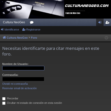
Cultura NeoGeo
Identificarse
Registrarse
or
de
eg
os
nti
ist
Cultura NeoGeo
Foro
fic
ra
Necesitas identificarte para citar mensajes en este
ar
rs
foro.
se
e
Nombre de Usuario:
Contraseña:
Olvidé mi contraseña
Reenviar email de activación
Recordar
Ocultar mi estado de conexión en esta sesión