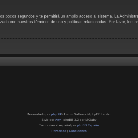
unos pocos segundos y te permitirá un amplio acceso al sistema. La Administr
rizado con nuestros términos de uso y políticas relacionadas. Por favor, lee l
Desarrollado por
phpBB
® Forum Software © phpBB Limited
Style por
Arty
- phpBB 3.3 por MrGaby
Traducción al español por
phpBB España
Privacidad
|
Condiciones