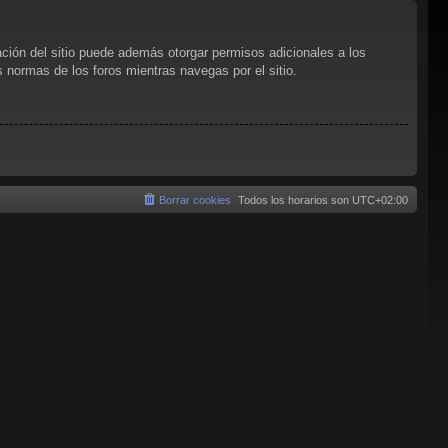
ación del sitio puede además otorgar permisos adicionales a los
as normas de los foros mientras navegas por el sitio.
Borrar cookies
Todos los horarios son
UTC+02:00