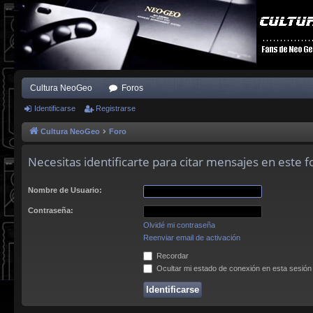
Cultura NeoGeo
Foros
Identificarse
Registrarse
Cultura NeoGeo
Foro
Necesitas identificarte para citar mensajes en este f
Nombre de Usuario:
Contraseña:
Olvidé mi contraseña
Reenviar email de activación
Recordar
Ocultar mi estado de conexión en esta sesión