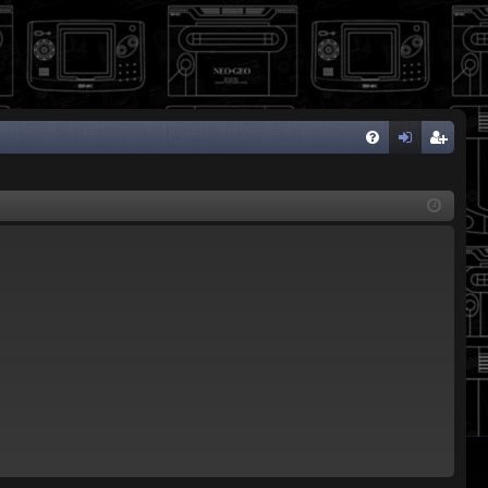
FA
de
eg
Q
nti
ist
fic
ra
ar
rs
se
e