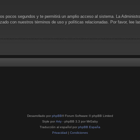
unos pocos segundos y te permitirá un amplio acceso al sistema. La Administr
rizado con nuestros términos de uso y políticas relacionadas. Por favor, lee l
Desarrollado por
phpBB
® Forum Software © phpBB Limited
Style por
Arty
- phpBB 3.3 por MrGaby
Traducción al español por
phpBB España
Privacidad
|
Condiciones