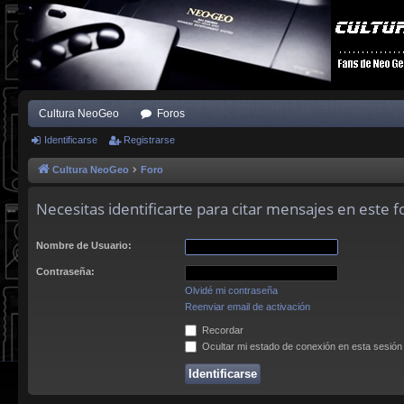
Cultura NeoGeo
Foros
Identificarse
Registrarse
Cultura NeoGeo
Foro
Necesitas identificarte para citar mensajes en este f
Nombre de Usuario:
Contraseña:
Olvidé mi contraseña
Reenviar email de activación
Recordar
Ocultar mi estado de conexión en esta sesión