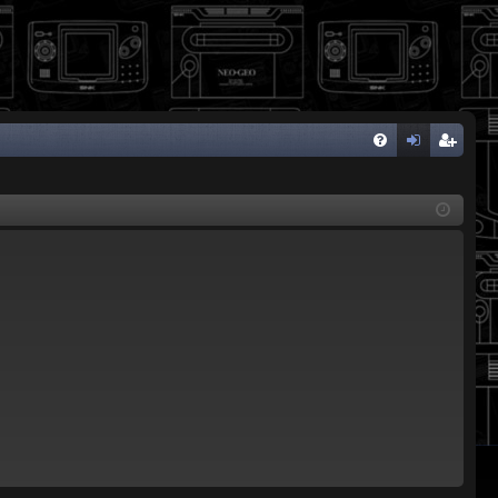
FA
de
eg
Q
nti
ist
fic
ra
ar
rs
se
e