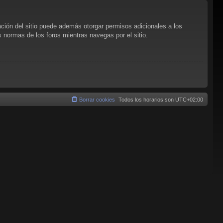
ación del sitio puede además otorgar permisos adicionales a los
as normas de los foros mientras navegas por el sitio.
Borrar cookies
Todos los horarios son
UTC+02:00