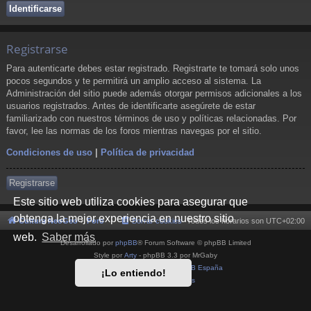
Registrarse
Para autenticarte debes estar registrado. Registrarte te tomará solo unos
pocos segundos y te permitirá un amplio acceso al sistema. La
Administración del sitio puede además otorgar permisos adicionales a los
usuarios registrados. Antes de identificarte asegúrete de estar
familiarizado con nuestros términos de uso y políticas relacionadas. Por
favor, lee las normas de los foros mientras navegas por el sitio.
Condiciones de uso
|
Política de privacidad
Registrarse
Este sitio web utiliza cookies para asegurar que
obtenga la mejor experiencia en nuestro sitio
Cultura NeoGeo
Foro
Borrar cookies
Todos los horarios son
UTC+02:00
web.
Saber más
Desarrollado por
phpBB
® Forum Software © phpBB Limited
Style por
Arty
- phpBB 3.3 por MrGaby
Traducción al español por
phpBB España
¡Lo entiendo!
Privacidad
|
Condiciones