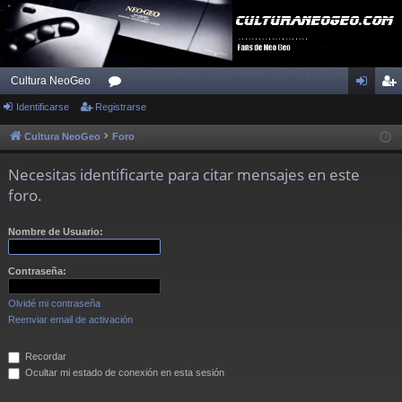
Cultura NeoGeo
Identificarse
Registrarse
or
de
eg
os
nti
ist
Cultura NeoGeo
Foro
fic
ra
Necesitas identificarte para citar mensajes en este
ar
rs
foro.
se
e
Nombre de Usuario:
Contraseña:
Olvidé mi contraseña
Reenviar email de activación
Recordar
Ocultar mi estado de conexión en esta sesión