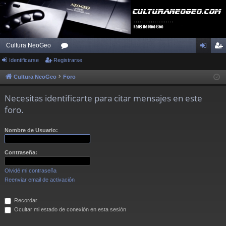
Cultura NeoGeo
Identificarse
Registrarse
or
de
eg
os
nti
ist
Cultura NeoGeo
Foro
fic
ra
Necesitas identificarte para citar mensajes en este
ar
rs
foro.
se
e
Nombre de Usuario:
Contraseña:
Olvidé mi contraseña
Reenviar email de activación
Recordar
Ocultar mi estado de conexión en esta sesión