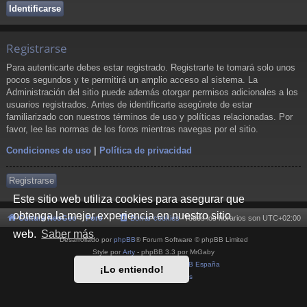
Registrarse
Para autenticarte debes estar registrado. Registrarte te tomará solo unos
pocos segundos y te permitirá un amplio acceso al sistema. La
Administración del sitio puede además otorgar permisos adicionales a los
usuarios registrados. Antes de identificarte asegúrete de estar
familiarizado con nuestros términos de uso y políticas relacionadas. Por
favor, lee las normas de los foros mientras navegas por el sitio.
Condiciones de uso
|
Política de privacidad
Registrarse
Este sitio web utiliza cookies para asegurar que
obtenga la mejor experiencia en nuestro sitio
Cultura NeoGeo
Foro
Borrar cookies
Todos los horarios son
UTC+02:00
web.
Saber más
Desarrollado por
phpBB
® Forum Software © phpBB Limited
Style por
Arty
- phpBB 3.3 por MrGaby
Traducción al español por
phpBB España
¡Lo entiendo!
Privacidad
|
Condiciones