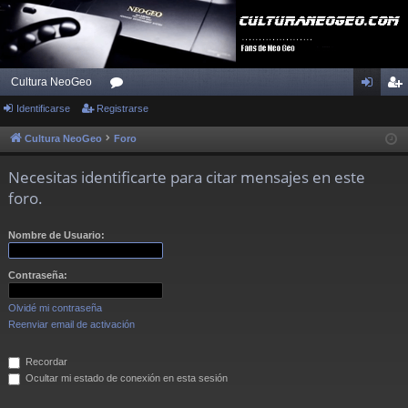
Cultura NeoGeo
Identificarse
Registrarse
or
de
eg
os
nti
ist
Cultura NeoGeo
Foro
fic
ra
Necesitas identificarte para citar mensajes en este
ar
rs
foro.
se
e
Nombre de Usuario:
Contraseña:
Olvidé mi contraseña
Reenviar email de activación
Recordar
Ocultar mi estado de conexión en esta sesión