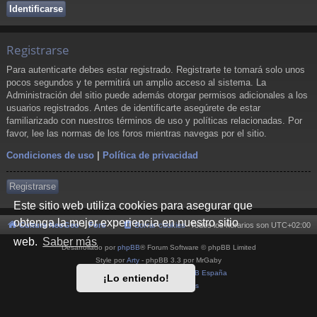
Registrarse
Para autenticarte debes estar registrado. Registrarte te tomará solo unos
pocos segundos y te permitirá un amplio acceso al sistema. La
Administración del sitio puede además otorgar permisos adicionales a los
usuarios registrados. Antes de identificarte asegúrete de estar
familiarizado con nuestros términos de uso y políticas relacionadas. Por
favor, lee las normas de los foros mientras navegas por el sitio.
Condiciones de uso
|
Política de privacidad
Registrarse
Este sitio web utiliza cookies para asegurar que
obtenga la mejor experiencia en nuestro sitio
Cultura NeoGeo
Foro
Borrar cookies
Todos los horarios son
UTC+02:00
web.
Saber más
Desarrollado por
phpBB
® Forum Software © phpBB Limited
Style por
Arty
- phpBB 3.3 por MrGaby
Traducción al español por
phpBB España
¡Lo entiendo!
Privacidad
|
Condiciones