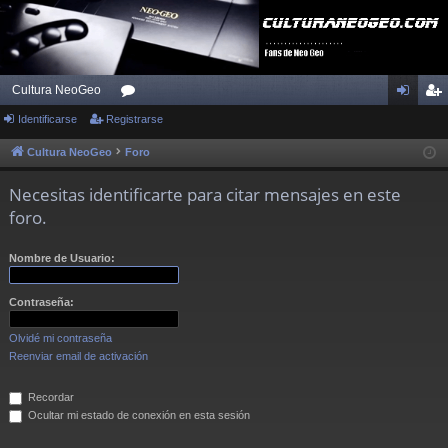
Cultura NeoGeo
Identificarse
Registrarse
or
de
eg
os
nti
ist
Cultura NeoGeo
Foro
fic
ra
Necesitas identificarte para citar mensajes en este
ar
rs
foro.
se
e
Nombre de Usuario:
Contraseña:
Olvidé mi contraseña
Reenviar email de activación
Recordar
Ocultar mi estado de conexión en esta sesión