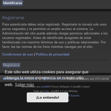
Registrarse
Para autenticarte debes estar registrado. Registrarte te tomará solo unos
pocos segundos y te permitirá un amplio acceso al sistema. La
Administración del sitio puede además otorgar permisos adicionales a los
usuarios registrados. Antes de identificarte asegúrete de estar
familiarizado con nuestros términos de uso y políticas relacionadas. Por
favor, lee las normas de los foros mientras navegas por el sitio.
Condiciones de uso
|
Política de privacidad
Registrarse
Este sitio web utiliza cookies para asegurar que
obtenga la mejor experiencia en nuestro sitio
Cultura NeoGeo
Foro
Borrar cookies
Todos los horarios son
UTC+02:00
web.
Saber más
Desarrollado por
phpBB
® Forum Software © phpBB Limited
Style por
Arty
- phpBB 3.3 por MrGaby
Traducción al español por
phpBB España
¡Lo entiendo!
Privacidad
|
Condiciones