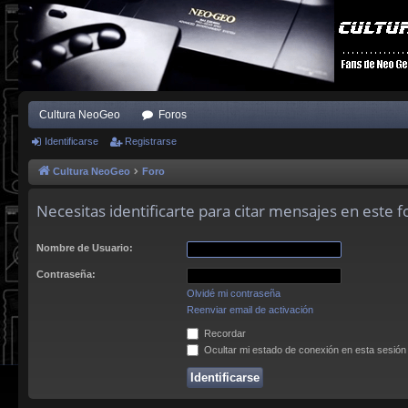
Cultura NeoGeo
Foros
Identificarse
Registrarse
Cultura NeoGeo
Foro
Necesitas identificarte para citar mensajes en este f
Nombre de Usuario:
Contraseña:
Olvidé mi contraseña
Reenviar email de activación
Recordar
Ocultar mi estado de conexión en esta sesión