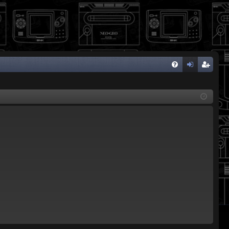
FA
de
eg
Q
nti
ist
fic
ra
ar
rs
se
e