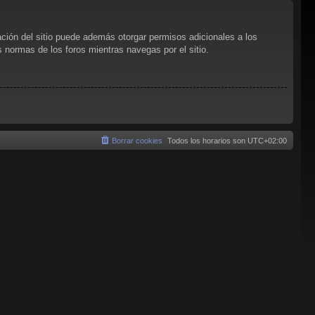
ación del sitio puede además otorgar permisos adicionales a los
as normas de los foros mientras navegas por el sitio.
Borrar cookies
Todos los horarios son
UTC+02:00