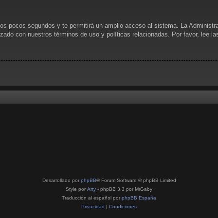
unos pocos segundos y te permitirá un amplio acceso al sistema. La Administr
rizado con nuestros términos de uso y políticas relacionadas. Por favor, lee l
Desarrollado por
phpBB
® Forum Software © phpBB Limited
Style por
Arty
- phpBB 3.3 por MrGaby
Traducción al español por
phpBB España
Privacidad
|
Condiciones