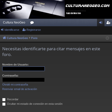
Cultura NeoGeo
Identificarse
Registrarse
or
de
eg
os
nti
ist
Cultura NeoGeo
Foro
fic
ra
Necesitas identificarte para citar mensajes en este
ar
rs
foro.
se
e
Nombre de Usuario:
Contraseña:
Olvidé mi contraseña
Reenviar email de activación
Recordar
Ocultar mi estado de conexión en esta sesión