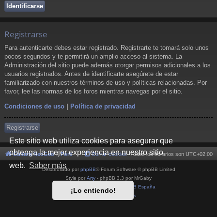
Registrarse
Para autenticarte debes estar registrado. Registrarte te tomará solo unos
pocos segundos y te permitirá un amplio acceso al sistema. La
Administración del sitio puede además otorgar permisos adicionales a los
usuarios registrados. Antes de identificarte asegúrete de estar
familiarizado con nuestros términos de uso y políticas relacionadas. Por
favor, lee las normas de los foros mientras navegas por el sitio.
Condiciones de uso
|
Política de privacidad
Registrarse
Este sitio web utiliza cookies para asegurar que
obtenga la mejor experiencia en nuestro sitio
Cultura NeoGeo
Foro
Borrar cookies
Todos los horarios son
UTC+02:00
web.
Saber más
Desarrollado por
phpBB
® Forum Software © phpBB Limited
Style por
Arty
- phpBB 3.3 por MrGaby
Traducción al español por
phpBB España
¡Lo entiendo!
Privacidad
|
Condiciones