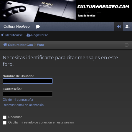
Cultura NeoGeo
Identificarse
Registrarse
or
de
eg
os
nti
ist
Cultura NeoGeo
Foro
fic
ra
Necesitas identificarte para citar mensajes en este
ar
rs
foro.
se
e
Nombre de Usuario:
Contraseña:
Olvidé mi contraseña
Reenviar email de activación
Recordar
Ocultar mi estado de conexión en esta sesión