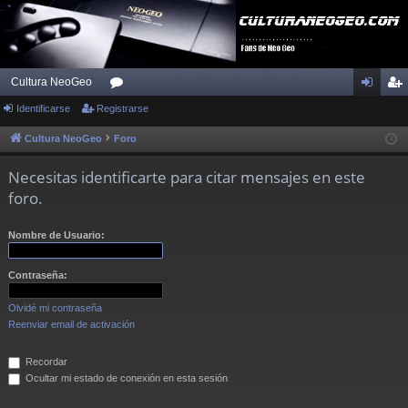
Cultura NeoGeo
Identificarse
Registrarse
or
de
eg
os
nti
ist
Cultura NeoGeo
Foro
fic
ra
Necesitas identificarte para citar mensajes en este
ar
rs
foro.
se
e
Nombre de Usuario:
Contraseña:
Olvidé mi contraseña
Reenviar email de activación
Recordar
Ocultar mi estado de conexión en esta sesión