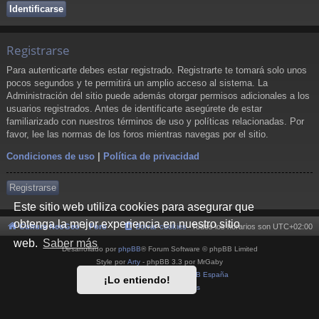
Registrarse
Para autenticarte debes estar registrado. Registrarte te tomará solo unos
pocos segundos y te permitirá un amplio acceso al sistema. La
Administración del sitio puede además otorgar permisos adicionales a los
usuarios registrados. Antes de identificarte asegúrete de estar
familiarizado con nuestros términos de uso y políticas relacionadas. Por
favor, lee las normas de los foros mientras navegas por el sitio.
Condiciones de uso
|
Política de privacidad
Registrarse
Este sitio web utiliza cookies para asegurar que
obtenga la mejor experiencia en nuestro sitio
Cultura NeoGeo
Foro
Borrar cookies
Todos los horarios son
UTC+02:00
web.
Saber más
Desarrollado por
phpBB
® Forum Software © phpBB Limited
Style por
Arty
- phpBB 3.3 por MrGaby
Traducción al español por
phpBB España
¡Lo entiendo!
Privacidad
|
Condiciones