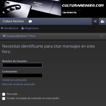
Cultura NeoGeo
Identificarse
Registrarse
or
de
eg
os
nti
ist
Cultura NeoGeo
Foro
fic
ra
Necesitas identificarte para citar mensajes en este
ar
rs
foro.
se
e
Nombre de Usuario:
Contraseña:
Olvidé mi contraseña
Reenviar email de activación
Recordar
Ocultar mi estado de conexión en esta sesión