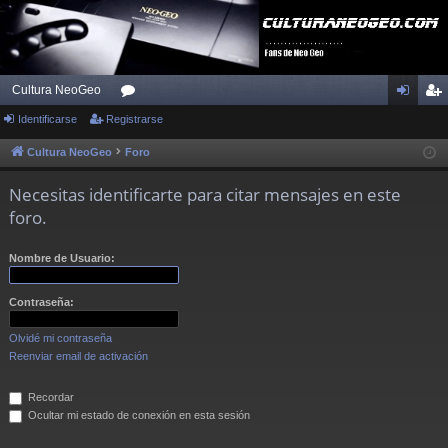
Cultura NeoGeo
Identificarse
Registrarse
or
de
eg
os
nti
ist
Cultura NeoGeo
Foro
fic
ra
Necesitas identificarte para citar mensajes en este
ar
rs
foro.
se
e
Nombre de Usuario:
Contraseña:
Olvidé mi contraseña
Reenviar email de activación
Recordar
Ocultar mi estado de conexión en esta sesión