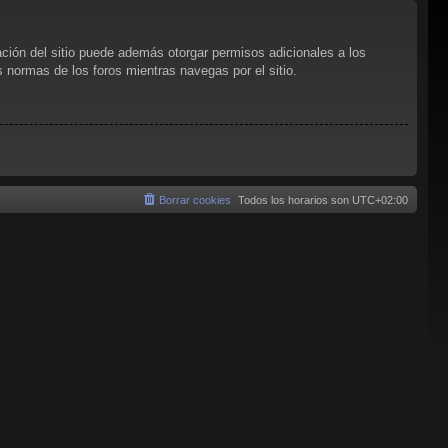
ación del sitio puede además otorgar permisos adicionales a los
as normas de los foros mientras navegas por el sitio.
Borrar cookies
Todos los horarios son
UTC+02:00