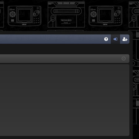
FA
de
eg
Q
nti
ist
fic
ra
ar
rs
se
e