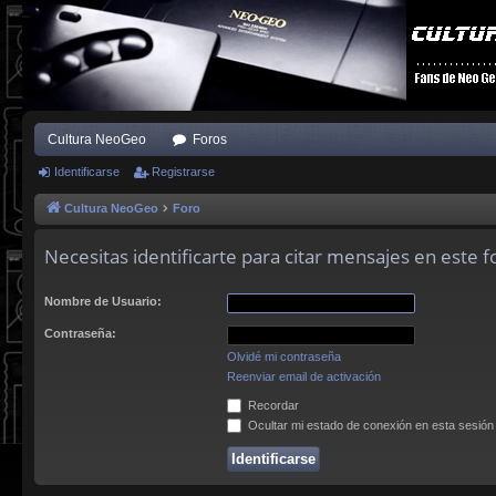
Cultura NeoGeo
Foros
Identificarse
Registrarse
Cultura NeoGeo
Foro
Necesitas identificarte para citar mensajes en este f
Nombre de Usuario:
Contraseña:
Olvidé mi contraseña
Reenviar email de activación
Recordar
Ocultar mi estado de conexión en esta sesión