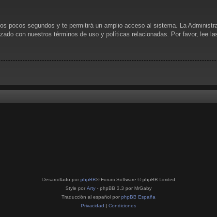
unos pocos segundos y te permitirá un amplio acceso al sistema. La Administr
rizado con nuestros términos de uso y políticas relacionadas. Por favor, lee l
Desarrollado por
phpBB
® Forum Software © phpBB Limited
Style por
Arty
- phpBB 3.3 por MrGaby
Traducción al español por
phpBB España
Privacidad
|
Condiciones