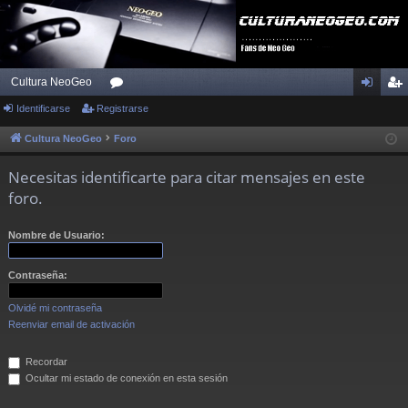
Cultura NeoGeo
Identificarse
Registrarse
or
de
eg
os
nti
ist
Cultura NeoGeo
Foro
fic
ra
Necesitas identificarte para citar mensajes en este
ar
rs
foro.
se
e
Nombre de Usuario:
Contraseña:
Olvidé mi contraseña
Reenviar email de activación
Recordar
Ocultar mi estado de conexión en esta sesión