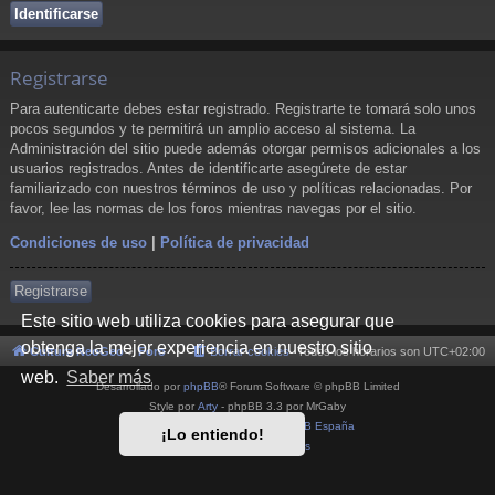
Registrarse
Para autenticarte debes estar registrado. Registrarte te tomará solo unos
pocos segundos y te permitirá un amplio acceso al sistema. La
Administración del sitio puede además otorgar permisos adicionales a los
usuarios registrados. Antes de identificarte asegúrete de estar
familiarizado con nuestros términos de uso y políticas relacionadas. Por
favor, lee las normas de los foros mientras navegas por el sitio.
Condiciones de uso
|
Política de privacidad
Registrarse
Este sitio web utiliza cookies para asegurar que
obtenga la mejor experiencia en nuestro sitio
Cultura NeoGeo
Foro
Borrar cookies
Todos los horarios son
UTC+02:00
web.
Saber más
Desarrollado por
phpBB
® Forum Software © phpBB Limited
Style por
Arty
- phpBB 3.3 por MrGaby
Traducción al español por
phpBB España
¡Lo entiendo!
Privacidad
|
Condiciones