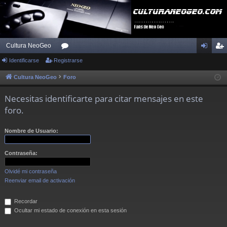
Cultura NeoGeo
Identificarse
Registrarse
or
de
eg
os
nti
ist
Cultura NeoGeo
Foro
fic
ra
Necesitas identificarte para citar mensajes en este
ar
rs
foro.
se
e
Nombre de Usuario:
Contraseña:
Olvidé mi contraseña
Reenviar email de activación
Recordar
Ocultar mi estado de conexión en esta sesión