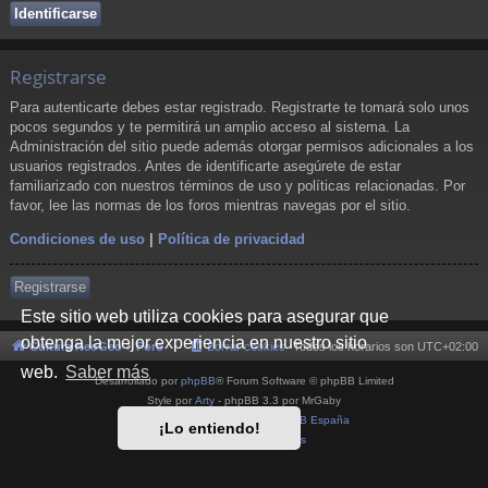
Registrarse
Para autenticarte debes estar registrado. Registrarte te tomará solo unos
pocos segundos y te permitirá un amplio acceso al sistema. La
Administración del sitio puede además otorgar permisos adicionales a los
usuarios registrados. Antes de identificarte asegúrete de estar
familiarizado con nuestros términos de uso y políticas relacionadas. Por
favor, lee las normas de los foros mientras navegas por el sitio.
Condiciones de uso
|
Política de privacidad
Registrarse
Este sitio web utiliza cookies para asegurar que
obtenga la mejor experiencia en nuestro sitio
Cultura NeoGeo
Foro
Borrar cookies
Todos los horarios son
UTC+02:00
web.
Saber más
Desarrollado por
phpBB
® Forum Software © phpBB Limited
Style por
Arty
- phpBB 3.3 por MrGaby
Traducción al español por
phpBB España
¡Lo entiendo!
Privacidad
|
Condiciones