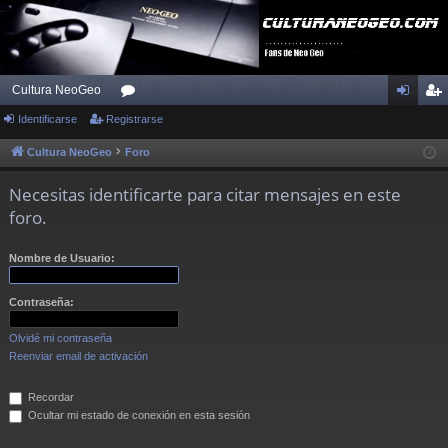
Cultura NeoGeo
Identificarse
Registrarse
or
de
eg
os
nti
ist
Cultura NeoGeo
Foro
fic
ra
Necesitas identificarte para citar mensajes en este
ar
rs
foro.
se
e
Nombre de Usuario:
Contraseña:
Olvidé mi contraseña
Reenviar email de activación
Recordar
Ocultar mi estado de conexión en esta sesión