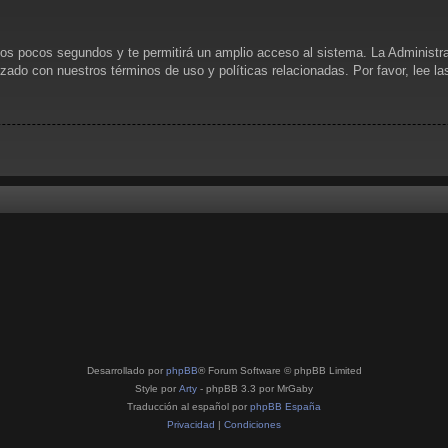
unos pocos segundos y te permitirá un amplio acceso al sistema. La Administr
rizado con nuestros términos de uso y políticas relacionadas. Por favor, lee l
Desarrollado por
phpBB
® Forum Software © phpBB Limited
Style por
Arty
- phpBB 3.3 por MrGaby
Traducción al español por
phpBB España
Privacidad
|
Condiciones