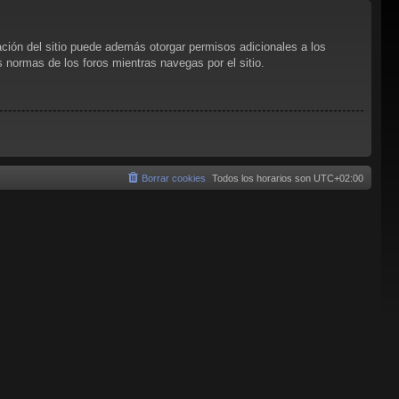
ación del sitio puede además otorgar permisos adicionales a los
as normas de los foros mientras navegas por el sitio.
Borrar cookies
Todos los horarios son
UTC+02:00