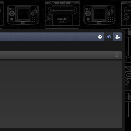
FA
de
eg
Q
nti
ist
fic
ra
ar
rs
se
e