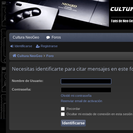
Cultura NeoGeo
Foros
Identificarse
Registrarse
Cultura NeoGeo
Foro
Necesitas identificarte para citar mensajes en este f
Nombre de Usuario:
Contraseña:
Olvidé mi contraseña
Reenviar email de activación
Recordar
Ocultar mi estado de conexión en esta sesión