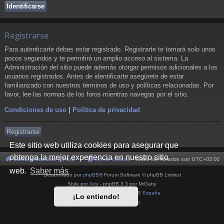
Registrarse
Para autenticarte debes estar registrado. Registrarte te tomará solo unos
pocos segundos y te permitirá un amplio acceso al sistema. La
Administración del sitio puede además otorgar permisos adicionales a los
usuarios registrados. Antes de identificarte asegúrete de estar
familiarizado con nuestros términos de uso y políticas relacionadas. Por
favor, lee las normas de los foros mientras navegas por el sitio.
Condiciones de uso
|
Política de privacidad
Registrarse
Este sitio web utiliza cookies para asegurar que
obtenga la mejor experiencia en nuestro sitio
Cultura NeoGeo
Foro
Borrar cookies
Todos los horarios son
UTC+02:00
web.
Saber más
Desarrollado por
phpBB
® Forum Software © phpBB Limited
Style por
Arty
- phpBB 3.3 por MrGaby
Traducción al español por
phpBB España
¡Lo entiendo!
Privacidad
|
Condiciones