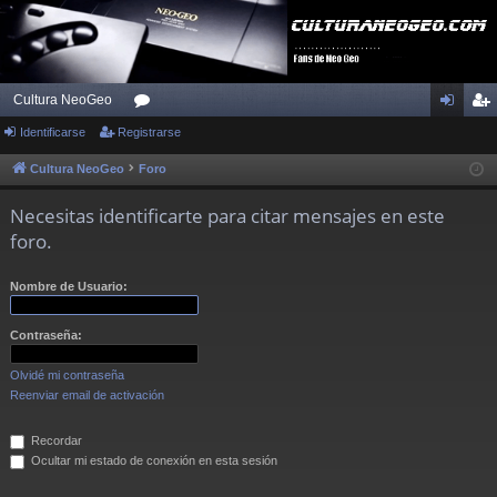
Cultura NeoGeo
Identificarse
Registrarse
or
de
eg
os
nti
ist
Cultura NeoGeo
Foro
fic
ra
Necesitas identificarte para citar mensajes en este
ar
rs
foro.
se
e
Nombre de Usuario:
Contraseña:
Olvidé mi contraseña
Reenviar email de activación
Recordar
Ocultar mi estado de conexión en esta sesión