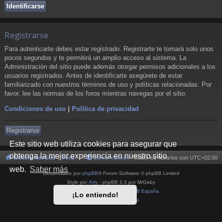
Registrarse
Para autenticarte debes estar registrado. Registrarte te tomará solo unos
pocos segundos y te permitirá un amplio acceso al sistema. La
Administración del sitio puede además otorgar permisos adicionales a los
usuarios registrados. Antes de identificarte asegúrete de estar
familiarizado con nuestros términos de uso y políticas relacionadas. Por
favor, lee las normas de los foros mientras navegas por el sitio.
Condiciones de uso
|
Política de privacidad
Registrarse
Este sitio web utiliza cookies para asegurar que
obtenga la mejor experiencia en nuestro sitio
Cultura NeoGeo
Foro
Borrar cookies
Todos los horarios son
UTC+02:00
web.
Saber más
Desarrollado por
phpBB
® Forum Software © phpBB Limited
Style por
Arty
- phpBB 3.3 por MrGaby
Traducción al español por
phpBB España
¡Lo entiendo!
Privacidad
|
Condiciones