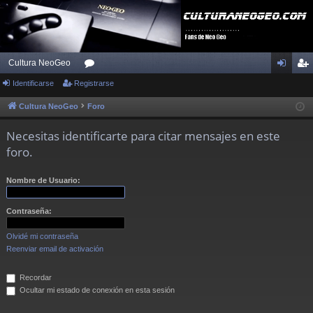
Cultura NeoGeo
Identificarse
Registrarse
or
de
eg
os
nti
ist
Cultura NeoGeo
Foro
fic
ra
Necesitas identificarte para citar mensajes en este
ar
rs
foro.
se
e
Nombre de Usuario:
Contraseña:
Olvidé mi contraseña
Reenviar email de activación
Recordar
Ocultar mi estado de conexión en esta sesión